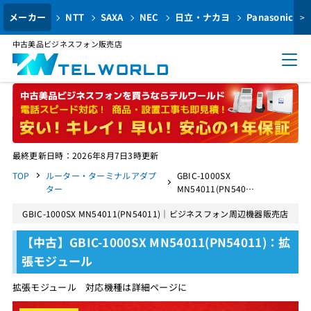
メーカー
NTT
SAXA
NEC
日立・ナカヨ
Panasonic
>
中古美品ビジネスフォン販売店
最終更新日時：2026年8月7日3時更新
TOP
ルーター・ターミナルアダプ
GBIC-1000SX
ター
MN54011(PN540…
GBIC-1000SX MN54011(PN54011)｜ビジネスフォン周辺機器販売店
【中古】GBIC-1000SX MN54011(PN54011)：拡
張モジュール
拡張モジュール 対応機種は詳細ページに