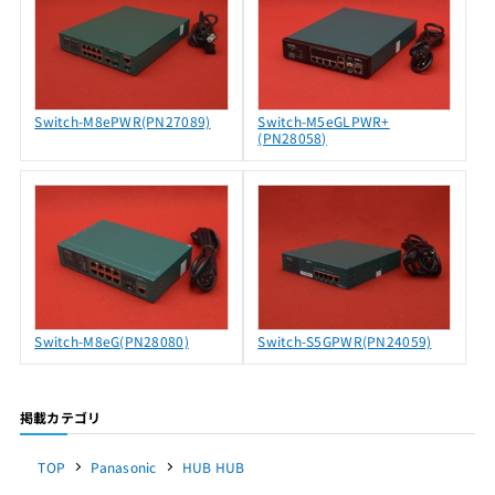
Switch-M8ePWR(PN27089)
Switch-M5eGLPWR+
(PN28058)
Switch-M8eG(PN28080)
Switch-S5GPWR(PN24059)
掲載カテゴリ
TOP
Panasonic
HUB HUB