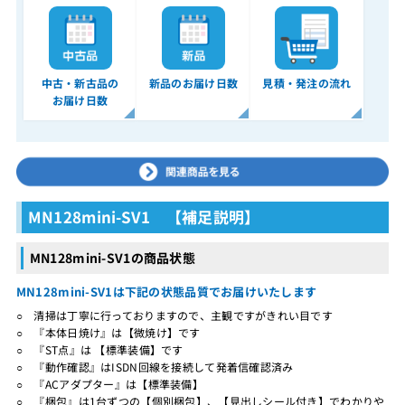
中古・新古品の
新品のお届け日数
見積・発注の流れ
お届け日数
MN128mini-SV1 【補足説明】
MN128mini-SV1の商品状態
MN128mini-SV1は下記の状態品質でお届けいたします
○ 清掃は丁寧に行っておりますので、主観ですがきれい目です
○ 『本体日焼け』は【微焼け】です
○ 『ST点』は 【標準装備】です
○ 『動作確認』はISDN回線を接続して発着信確認済み
○ 『ACアダプター』は【標準装備】
○ 『梱包』は1台ずつの【個別梱包】、【見出しシール付き】でわかりや