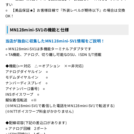
すい
○ 【美品保証★】お客様目線で『外装レベルが期待以下』の場合は交換
OK！
MN128mini-SV1の機能と仕様
当店が独自に収集したMN128mini-SV1情報をご説明！
○ MN128mini-SV1は多機能ターミナルアダプタです
○ TA機能、アナログ、切り離し可能なDSU、ISDN S/T搭載
◆機能(○＝対応 △＝オプション ×＝非対応)
アナログダイヤルイン ○
モデムダイヤルイン ○
ナンバーディスプレイ ○
アイナンバー(2番号) ○
INSボイスワープ ○
擬似着信転送 ○※
(※MN128mini-SV1で着信した電話をMN128mini-SV1で転送する)
(※NTTボイスワープ料金がかかりません)
◆配線収容(下記の差込口があります)
○ アナログ回線 2ポート
○ ISDN回線(U) 1ポート