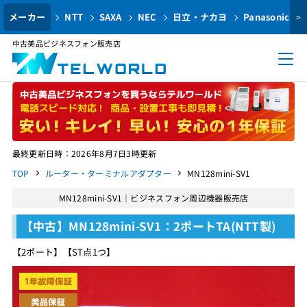
メーカー
NTT
SAXA
NEC
日立・ナカヨ
Panasonic
>
中古美品ビジネスフォン販売店
最終更新日時：2026年8月7日3時更新
TOP
ルーター・ターミナルアダプター
MN128mini-SV1
MN128mini-SV1｜ビジネスフォン周辺機器販売店
【中古】MN128mini-SV1：2ポートTA(NTT製)
【2ポート】【ST点1つ】