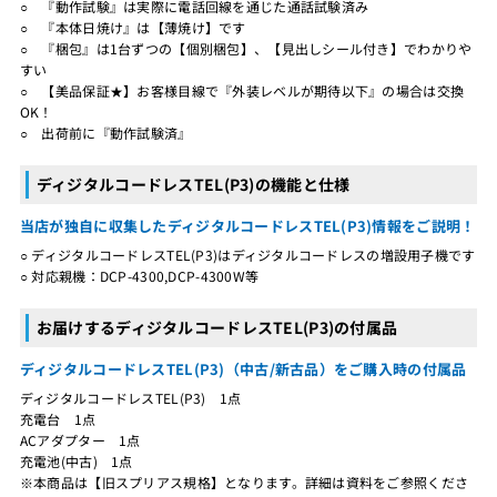
○ 『動作試験』は実際に電話回線を通じた通話試験済み
○ 『本体日焼け』は【薄焼け】です
○ 『梱包』は1台ずつの【個別梱包】、【見出しシール付き】でわかりや
すい
○ 【美品保証★】お客様目線で『外装レベルが期待以下』の場合は交換
OK！
○ 出荷前に『動作試験済』
ディジタルコードレスTEL(P3)の機能と仕様
当店が独自に収集したディジタルコードレスTEL(P3)情報をご説明！
○ ディジタルコードレスTEL(P3)はディジタルコードレスの増設用子機です
○ 対応親機：DCP-4300,DCP-4300W等
お届けするディジタルコードレスTEL(P3)の付属品
ディジタルコードレスTEL(P3)（中古/新古品）をご購入時の付属品
ディジタルコードレスTEL(P3) 1点
充電台 1点
ACアダプター 1点
充電池(中古) 1点
※本商品は【旧スプリアス規格】となります。詳細は資料をご参照くださ