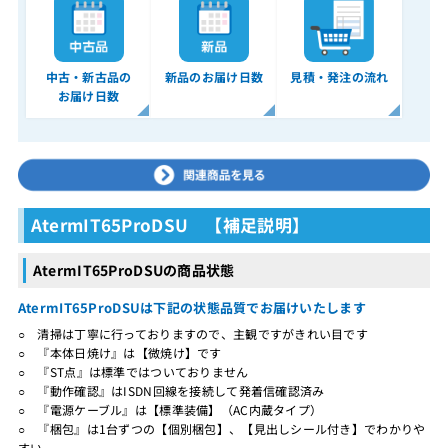
中古・新古品の
新品のお届け日数
見積・発注の流れ
お届け日数
AtermIT65ProDSU 【補足説明】
AtermIT65ProDSUの商品状態
AtermIT65ProDSUは下記の状態品質でお届けいたします
○ 清掃は丁寧に行っておりますので、主観ですがきれい目です
○ 『本体日焼け』は【微焼け】です
○ 『ST点』は標準ではついておりません
○ 『動作確認』はISDN回線を接続して発着信確認済み
○ 『電源ケーブル』は【標準装備】（AC内蔵タイプ）
○ 『梱包』は1台ずつの【個別梱包】、【見出しシール付き】でわかりや
すい