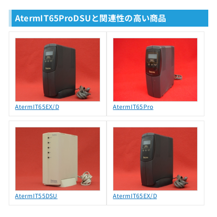
AtermIT65ProDSUと関連性の高い商品
AtermIT65EX/D
AtermIT65Pro
AtermIT55DSU
AtermIT65EX/D