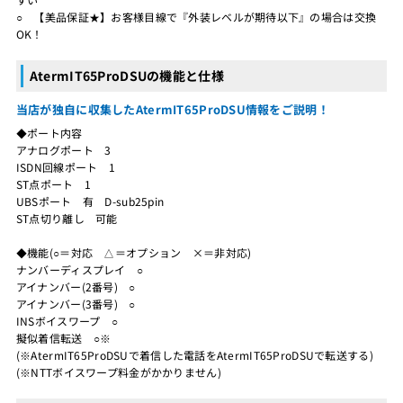
○ 【美品保証★】お客様目線で『外装レベルが期待以下』の場合は交換
OK！
AtermIT65ProDSUの機能と仕様
当店が独自に収集したAtermIT65ProDSU情報をご説明！
◆ポート内容
アナログポート 3
ISDN回線ポート 1
ST点ポート 1
UBSポート 有 D-sub25pin
ST点切り離し 可能
◆機能(○＝対応 △＝オプション ×＝非対応)
ナンバーディスプレイ ○
アイナンバー(2番号) ○
アイナンバー(3番号) ○
INSボイスワープ ○
擬似着信転送 ○※
(※AtermIT65ProDSUで着信した電話をAtermIT65ProDSUで転送する)
(※NTTボイスワープ料金がかかりません)