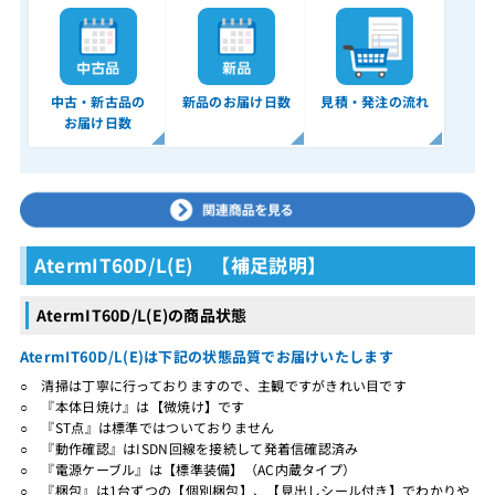
中古・新古品の
新品のお届け日数
見積・発注の流れ
お届け日数
AtermIT60D/L(E) 【補足説明】
AtermIT60D/L(E)の商品状態
AtermIT60D/L(E)は下記の状態品質でお届けいたします
○ 清掃は丁寧に行っておりますので、主観ですがきれい目です
○ 『本体日焼け』は【微焼け】です
○ 『ST点』は標準ではついておりません
○ 『動作確認』はISDN回線を接続して発着信確認済み
○ 『電源ケーブル』は【標準装備】（AC内蔵タイプ）
○ 『梱包』は1台ずつの【個別梱包】、【見出しシール付き】でわかりや