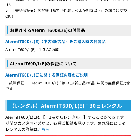
すい
○ 【美品保証★】お客様目線で『外装レベルが期待以下』の場合は交換
OK！
お届けするAtermIT60D/L(E)の付属品
AtermIT60D/L(E)（中古/新古品）をご購入時の付属品
AtermIT60D/L(E) 1点(AC内蔵)
AtermIT60D/L(E)の保証について
AtermIT60D/L(E)に関する保証内容のご説明
・故障保証： AtermIT60D/L(E)は中古/新古品/新品1年間の無償保証対象
です
【レンタル】AtermIT60D/L(E)：30日レンタル
AtermIT60D/L(E)を【 1点からレンタル 】することができます
期間のカスタマイズなど、各種ご相談も承ります。お気軽にどうぞ。
レンタルの詳細は
こちら