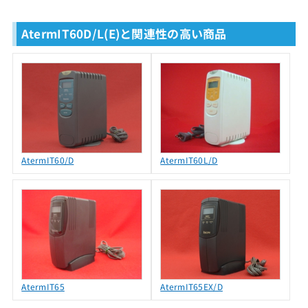
AtermIT60D/L(E)と関連性の高い商品
AtermIT60/D
AtermIT60L/D
AtermIT65
AtermIT65EX/D