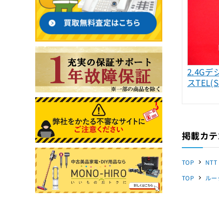
2.4G
スTEL(S
掲載カテ
TOP
NTT
TOP
ルー