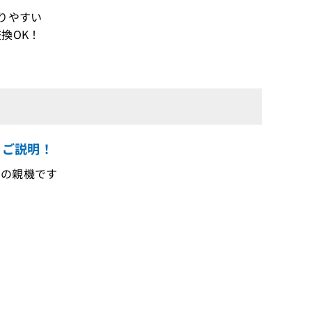
りやすい
換OK！
をご説明！
ンの親機です