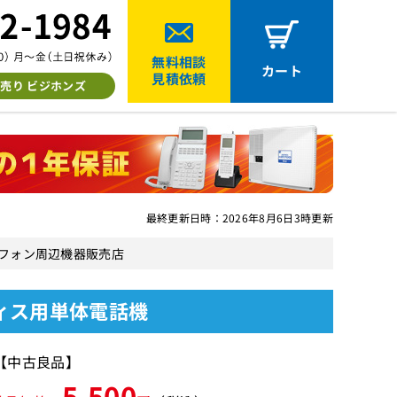
無料相談
カート
見積依頼
売り ビジホンズ
最終更新日時：2026年8月6日3時更新
ネスフォン周辺機器販売店
フィス用単体電話機
【中古良品】
5,500