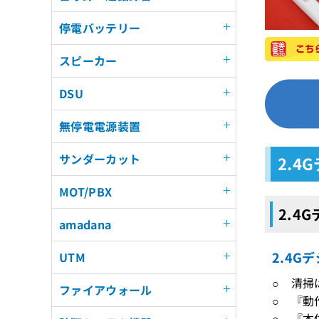
停電バッテリー
スピーカー
DSU
無停電電源装置
サンダーカット
2.4
MOT/PBX
2.4
amadana
2.4G
UTM
○ 清掃
ファイアウォール
○ 『動
○ 『本