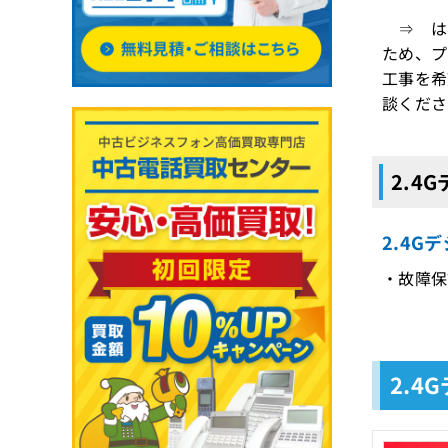
⇒ はい
ため、プ
工事を希
談くださ
2.4
2.4G
・故障保
2.4