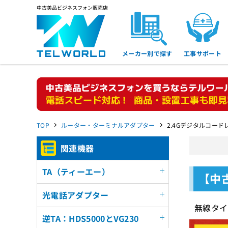
中古美品ビジネスフォン販売店
メーカー別で探す
工事サポート
TOP
ルーター・ターミナルアダプター
2.4Gデジタルコードレス
関連機器
TA（ティーエー）
【中古
光電話アダプター
無線タイ
逆TA：HDS5000とVG230