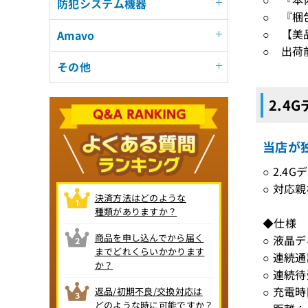
防犯システム機器
○ 『梱
○ 【美
Amavo
○ 出荷
その他
2.4
当店が独
○ 2.
○ 対応親機
決済方法はどのような
種類がありますか？
◆仕様
商品を申し込んでから届く
○ 液晶
までどれくらいかかります
○ 連続
か？
○ 連続
○ 充電
返品/初期不良/交換対応は
どのような時に可能ですか？