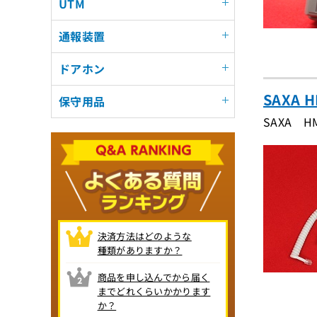
UTM
通報装置
ドアホン
SAXA 
保守用品
SAXA H
決済方法はどのような
種類がありますか？
商品を申し込んでから届く
までどれくらいかかります
か？