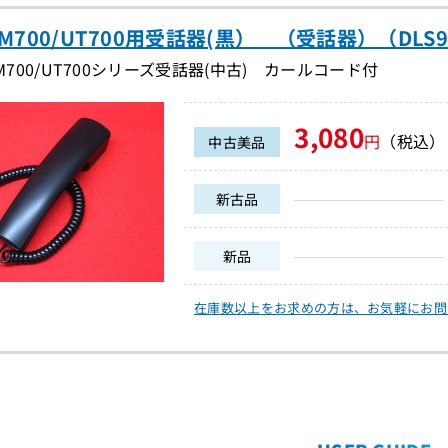
HM700/UT700用受話器(黒） （受話器）（DLS9
HM700/UT700シリーズ受話器(中古) カールコード付
3,080
円
（税込）
中古美品
新古品
新品
在庫数以上をお求めの方は、
お気軽にお問