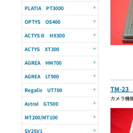
PLATIA PT3000
OPTYS OS400
ACTYSⅢ HX300
ACTYS XT300
AGREA HM700
AGREA LT900
TM-2
Regalis UT700
カメラ機
Astral GT500
MT200/MT100
SV2SV1