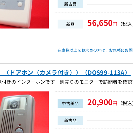
新古品
56,650
円
（税込
新品
在庫数以上をお求めの方は、
お気軽にお問
C （ドアホン（カメラ付き））（DOS99-113A）
能付きのインターホンです 別売りのモニターで訪問者を確認
20,900
円
（税込
中古美品
新古品