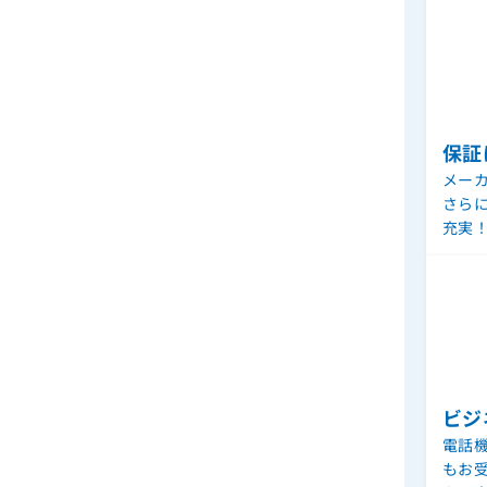
保証
メー
さら
充実
ビジ
電話機
もお