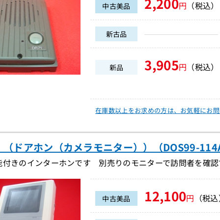
2,200
円
（税込）
中古美品
新古品
3,905
円
（税込）
新品
在庫数以上をお求めの方は、
お気軽にお問
3 （ドアホン（カメラモニター））（DOS99-114
能付きのインターホンです 別売りのモニターで訪問者を確認
12,100
円
（税込
中古美品