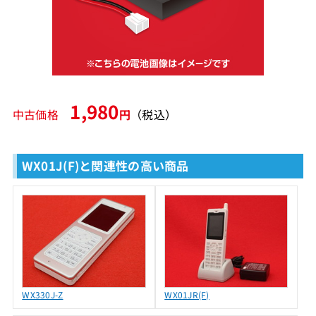
1,980
中古価格
円
（税込）
WX01J(F)と関連性の高い商品
WX330J-Z
WX01JR(F)