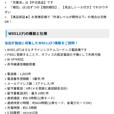
○ 『充電池』は【中古良品】です
○ 『梱包』は1台ずつの【個別梱包】、【見出しシール付き】でわかりや
すい
○ 【美品保証★】お客様目線で『外装レベルが期待以下』の場合は交換
OK！
WX01J(F)の機能と仕様
当店が独自に収集したWX01J(F)情報をご説明！
○ WX01J(F)はマルチラインシステムコードレス電話機です
○ PBXに登録することで、オフィスの固定電話の子機として利用可能
○ W-VPN対応
○ 赤外線通信機能搭載
○ 電話帳：1,000件
○ 電話番号登録数：3番号/件
○ メールアドレス数：3アドレス/件
○ 留守番電話：4件(メモ登録と通話録音合計)
○ 留守番電話(秒)：最大16秒/件
○ 連続通話：約8.5時間(公衆モード)
○ 連続待受け時間：約660時間(公衆モード、省電力モードON)
○ 充電時間：約2.5時間
○ USB接続：microUSB