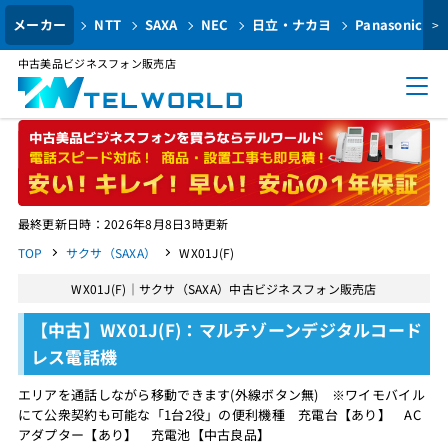
メーカー
NTT
SAXA
NEC
日立・ナカヨ
Panasonic
>
中古美品ビジネスフォン販売店
最終更新日時：2026年8月8日3時更新
TOP
サクサ（SAXA）
WX01J(F)
WX01J(F)｜サクサ（SAXA）中古ビジネスフォン販売店
【中古】WX01J(F)：マルチゾーンデジタルコード
レス電話機
エリアを通話しながら移動できます(外線ボタン無) ※ワイモバイル
にて公衆契約も可能な「1台2役」の便利機種 充電台【あり】 AC
アダプター【あり】 充電池【中古良品】