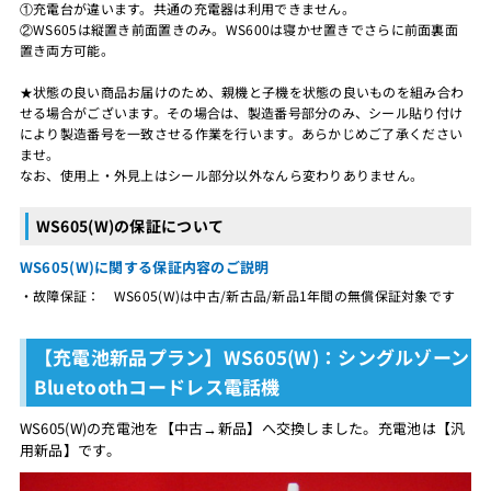
①充電台が違います。共通の充電器は利用できません。
②WS605は縦置き前面置きのみ。WS600は寝かせ置きでさらに前面裏面
置き両方可能。
★状態の良い商品お届けのため、親機と子機を状態の良いものを組み合わ
せる場合がございます。その場合は、製造番号部分のみ、シール貼り付け
により製造番号を一致させる作業を行います。あらかじめご了承ください
ませ。
なお、使用上・外見上はシール部分以外なんら変わりありません。
WS605(W)の保証について
WS605(W)に関する保証内容のご説明
・故障保証： WS605(W)は中古/新古品/新品1年間の無償保証対象です
【充電池新品プラン】WS605(W)：シングルゾーン
Bluetoothコードレス電話機
WS605(W)の充電池を【中古→新品】へ交換しました。充電池は【汎
用新品】です。