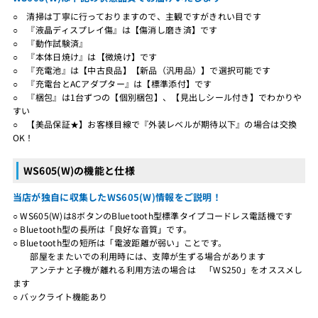
○ 清掃は丁寧に行っておりますので、主観ですがきれい目です
○ 『液晶ディスプレイ傷』は【傷消し磨き済】です
○ 『動作試験済』
○ 『本体日焼け』は【微焼け】です
○ 『充電池』は【中古良品】【新品（汎用品）】で選択可能です
○ 『充電台とACアダプター』は【標準添付】です
○ 『梱包』は1台ずつの【個別梱包】、【見出しシール付き】でわかりや
すい
○ 【美品保証★】お客様目線で『外装レベルが期待以下』の場合は交換
OK！
WS605(W)の機能と仕様
当店が独自に収集したWS605(W)情報をご説明！
○ WS605(W)は8ボタンのBluetooth型標準タイプコードレス電話機です
○ Bluetooth型の長所は「良好な音質」です。
○ Bluetooth型の短所は「電波距離が弱い」ことです。
部屋をまたいでの利用時には、支障が生ずる場合があります
アンテナと子機が離れる利用方法の場合は 「WS250」をオススメし
ます
○ バックライト機能あり