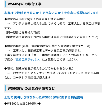
WS605(W)の取付工事
お客様で取付できるのか？できないのか？を中心に解説いたします
◆現状のWS605(W)をそのまま差し替える場合
⇒ アンテナを差し替えるだけですぐに使え、工事人による施工は不要
です。
（同一型番のみ差換え可能）
（型番が違う電話機をつけたい場合は事前に接続可否をご質問ください)
◆増設の場合(現状、電話配線がない箇所へ電話機を増やすケース)
⇒ 工事人による配線工事とデータ設定工事が必要です。
工事を希望する方は「カート画面の備考欄」にご入力いただくか、グルー
プ店の
「電話工事ジャパン」
にお気軽にご相談ください。
◆現状、配線があるが使えるかどうかわからない場合
⇒ お手持ちの別アンテナを1台接続してみてください。利用できる場
合は、コードレス電話機が使えます
WS605(W)の注意点や備考など
上記で説明しきれなかったWS605(W)に関する補足説明
◆WS600とWS605の違い◆