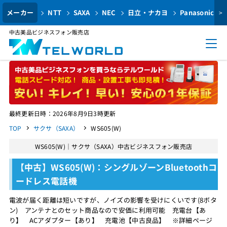
メーカー
NTT
SAXA
NEC
日立・ナカヨ
Panasonic
>
中古美品ビジネスフォン販売店
最終更新日時：2026年8月9日3時更新
TOP
サクサ（SAXA）
WS605(W)
WS605(W)｜サクサ（SAXA）中古ビジネスフォン販売店
【中古】WS605(W)：シングルゾーンBluetoothコ
ードレス電話機
電波が届く距離は短いですが、ノイズの影響を受けにくいです(8ボタ
ン) アンテナとのセット商品なので安価に利用可能 充電台【あ
り】 ACアダプター【あり】 充電池【中古良品】 ※詳細ページ