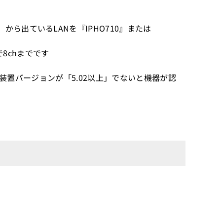
ら出ているLANを『IPHO710』または
で8chまでです
、主装置バージョンが「5.02以上」でないと機器が認