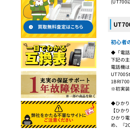
(UT700
UT7
初心者
◆「電話
下記の主
電話機は
UT700
1BRI70
※初実装
◆ひかり
【ひかり
ひかり電
め、『2