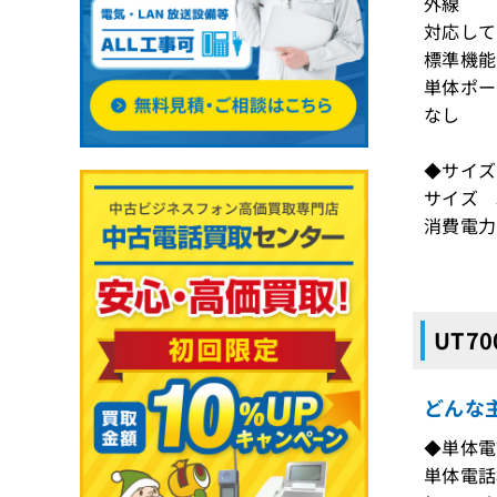
外線
対応して
標準機能
単体ポ
なし
◆サイ
サイズ 3
消費電力
UT7
どんな主
◆単体電
単体電話