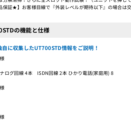
品保証★】お客様目線で『外装レベルが期待以下』の場合は交
00STDの機能と仕様
自に収集したUT700STD情報をご説明！
仕様
ログ回線 4本 ISDN回線 2本 ひかり電話(家庭用) 8
仕様
仕様