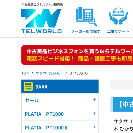
中古美品ビジネスフォン販売店
メーカー別で探す
工事サポート
TOP
サクサ（SAXA）
UT700STD
SAXA
セール
【中古
PLATIA PT1000
サクサ（
PLATIA PT1000Ⅱ
本 ひか