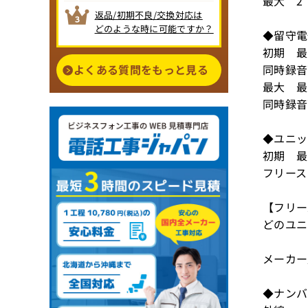
最大 2
返品/初期不良/交換対応は
どのような時に可能ですか？
◆留守
初期 最
よくある質問をもっと見る
同時録音
最大 最
同時録音
◆ユニ
初期 最
フリース
【フリー
どのユニ
メーカー
◆ナン