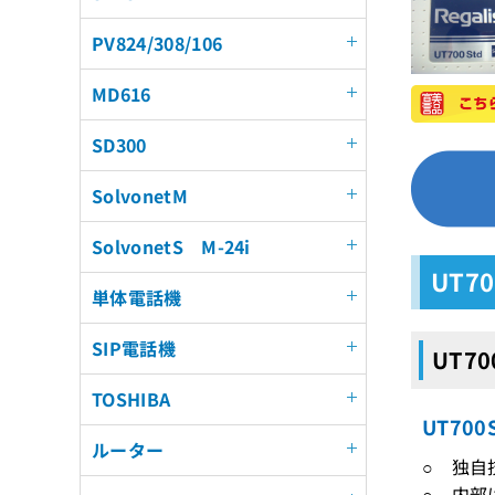
PV824/308/106
MD616
SD300
SolvonetM
SolvonetS M-24i
UT7
単体電話機
SIP電話機
UT7
TOSHIBA
UT70
ルーター
○ 独自
○ 内部