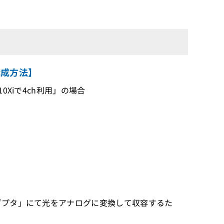
構成方法】
0Xiで4ch利用」の場合
アダプタ」にて光をアナログに変換して収容するた