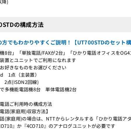
以降)
00STDの構成方法
の方でもわかりやすくご説明！【UT700STDのセット
機8台」「単独電話/FAXが2台」「ひかり電話オフィスをOG41
装置とユニットでご利用になれます
お好きなものをお選びください
Std 1点（主装置）
0 2点(ISDN2回線)
で多機能電話機8台 単体電話機2台
電話ご利用時の構成方法
電話(家庭用)収容方法】
話(家庭用)の場合は、NTTからレンタルする「ひかり電話
CO710』か『4CO710』のアナログユニットが必要です