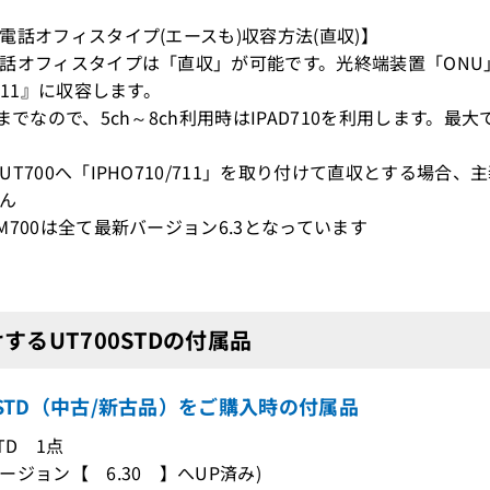
電話オフィスタイプ(エースも)収容方法(直収)】
話オフィスタイプは「直収」が可能です。光終端装置「ONU」か
O711』に収容します。
hまでなので、5ch～8ch利用時はIPAD710を利用します。最大
UT700へ「IPHO710/711」を取り付けて直収とする場合
ん
M700は全て最新バージョン6.3となっています
するUT700STDの付属品
0STD（中古/新古品）をご購入時の付属品
STD 1点
ージョン【 6.30 】へUP済み)