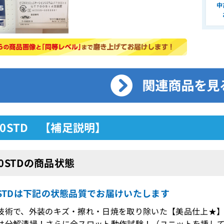
中
00STD 【補足説明】
00STDの商品状態
0STDは下記の状態品質でお届けいたします
技術で、外装のキズ・擦れ・日焼を取り除いた【美品仕上★
は分解清掃！さらに全スロット動作試験！（ユニットを挿し