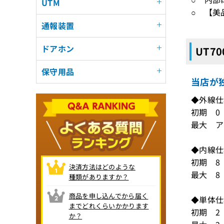
UTM
○ 【美
通報装置
ドアホン
UT7
保守用品
当店が独
◆外線
初期 0
最大 アナ
◆内線
初期 8
決済方法はどのような
最大 8
種類がありますか？
商品を申し込んでから届く
◆単体
までどれくらいかかります
初期 2
か？