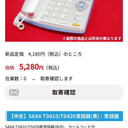
新品定価 4,180円（税込）のところ
5,280
価格
円
（税込）
在庫数：0 → 取寄確認します
【中古】SAXA TD810/TD820受話器(黒)：受話器
SAXA TD810/TD820用受話器(中古) カールコード付