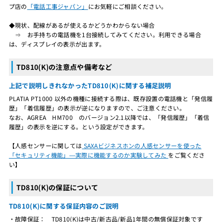
プ店の
「電話工事ジャパン」
にお気軽にご相談ください。
◆現状、配線があるが使えるかどうかわからない場合
⇒ お手持ちの電話機を1台接続してみてください。利用できる場合
は、ディスプレイの表示が出ます。
TD810(K)の注意点や備考など
上記で説明しきれなかったTD810(K)に関する補足説明
PLATIA PT1000 以外の機種に接続する際は、既存設置の電話機と「発信履
歴」「着信履歴」の表示が逆になりますので、ご注意ください。
なお、AGREA HM700 のバージョン2.1以降では、「発信履歴」「着信
履歴」の表示を逆にする。という設定ができます。
【人感センサーに関しては
SAXAビジネスホンの人感センサーを使った
「セキュリティ機能」―実際に機能するのか実験してみた
をご覧くださ
い】
TD810(K)の保証について
TD810(K)に関する保証内容のご説明
・故障保証： TD810(K)は中古/新古品/新品1年間の無償保証対象です