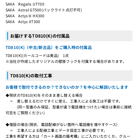
SAXA Regalis UT700
SAXA Astral GT500(バックライト点灯不可)
SAXA ActysⅢ HX300
SAXA Actys XT300
お届けするTD810(K)の付属品
TD810(K)（中古/新古品）をご購入時の付属品
TD810(K)(カールコードは美品) 1点
※当社が作成したオリジナルの壁掛フックを付属する場合があります。
TD810(K)の取付工事
お客様で取付できるのか？できないのか？を中心に解説いたします
◆現状のTD810(K)をそのまま差し替える場合
⇒ 差し替えるだけですぐに使え、工事人による施工は不要です。
(同一型番のみ保証、型番が違う電話機をつけたい場合は事前に接続
可否をご質問ください)
◆増設の場合(現状、電話配線がない箇所へ電話機を増やすケース)
⇒ 工事人による配線工事とデータ設定工事が必要です。
工事を希望する方は「カート画面の備考欄」にご入力いただくか、グルー