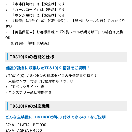
○ 『本体日焼け』は【微焼け】です
○ 『カールコード』は【美品】です
○ 『ボタン焼け』は【微焼け】です
○ 『梱包』は1台ずつの【個別梱包】、【見出しシール付き】でわかりや
すい
○ 【美品保証★】お客様目線で『外装レベルが期待以下』の場合は交換
OK！
○ 出荷前に『動作試験済』
TD810(K)の機能と仕様
当店が独自に収集したTD810(K)情報をご説明！
○ TD810(K)は18ボタンの標準タイプの多機能電話機です
○ 人感センサー付きで防犯対策もバッチリ
○ LCDバックライト付き
○ ハンズフリー通話機能付き
TD810(K)の対応機種
どんな主装置にTD810(K)が取り付けできるの？をご説明
SAXA PLATIA PT1000
SAXA AGREA HM700