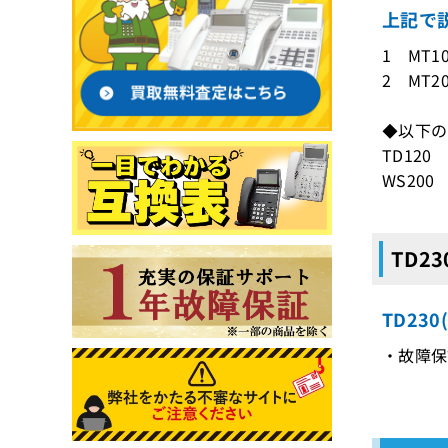
上記で説
1 MT1
2 MT2
◆以下の
TD120
WS200
TD2
TD23
・故障保