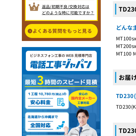
返品/初期不良/交換対応は
TD2
どのような時に可能ですか？
どんな主
よくある質問をもっと見る
MT100s
MT200s
MT100
お届け
TD23
TD230
TD2