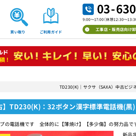
工事店・販売店向け卸
買い取り
ご利用ガイド
TD230(K)｜サクサ（SAXA）中古ビ
】TD230(K)：32ボタン漢字標準電話機(黒)
プの電話機です 全体的に【薄焼け】【多少傷】の努力品で
新品定