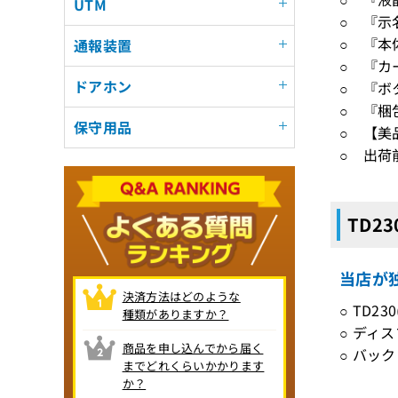
UTM
○ 『示
○ 『本
通報装置
○ 『カ
ドアホン
○ 『ボ
○ 『梱
保守用品
○ 【美
○ 出荷
TD2
当店が独
決済方法はどのような
○ TD2
種類がありますか？
○ ディ
商品を申し込んでから届く
○ バッ
までどれくらいかかります
か？