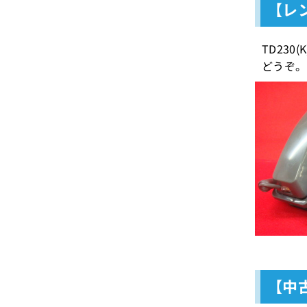
【レン
TD23
どうぞ。
【中古