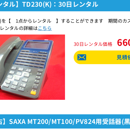
タル】TD230(K)：30日レンタル
0(K)を【 1点からレンタル 】することができます 期間の
レンタルの詳細は
こちら
66
30日レンタル価格
】SAXA MT200/MT100/PV824用受話器