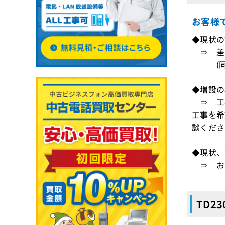
お客様
◆現状の
⇒ 差
(同一
◆増設の
⇒ 工
工事を希
談くださ
◆現状、
⇒ お手
TD2