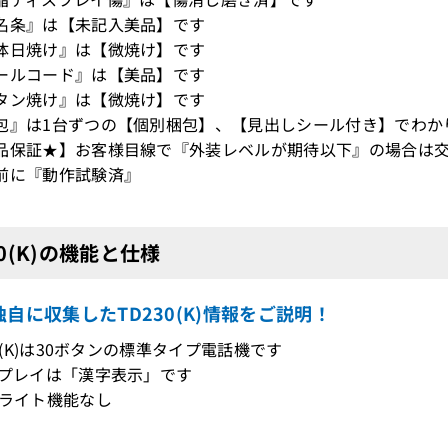
名条』は【未記入美品】です
体日焼け』は【微焼け】です
ールコード』は【美品】です
タン焼け』は【微焼け】です
包』は1台ずつの【個別梱包】、【見出しシール付き】でわか
品保証★】お客様目線で『外装レベルが期待以下』の場合は交
前に『動作試験済』
30(K)の機能と仕様
自に収集したTD230(K)情報をご説明！
30(K)は30ボタンの標準タイプ電話機です
スプレイは「漢字表示」です
クライト機能なし