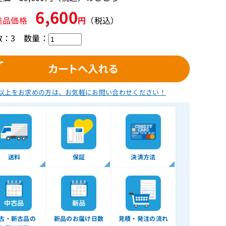
6,600
美品価格
円
（税込）
数：3
数量：
以上をお求めの方は、
お気軽にお問い合わせください！
送料
保証
決済方法
古・新古品の
新品のお届け日数
見積・発注の流れ