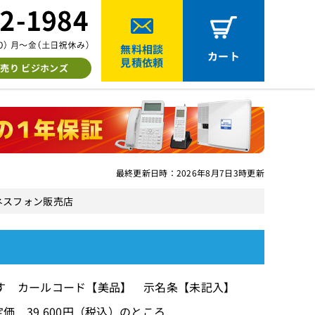
無料相談
カート
見積依頼
売り ビジホンズ
最終更新日時：2026年8月7日3時更新
ジネスフォン販売店
す カールコード【美品】 示名条【未記入】
価 39,600円（税込）のところ