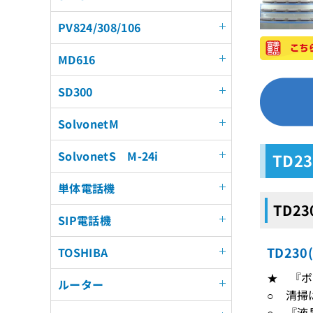
PV824/308/106
MD616
SD300
SolvonetM
SolvonetS M-24i
TD2
単体電話機
TD2
SIP電話機
TD23
TOSHIBA
★ 『ボ
ルーター
○ 清掃
○ 『液