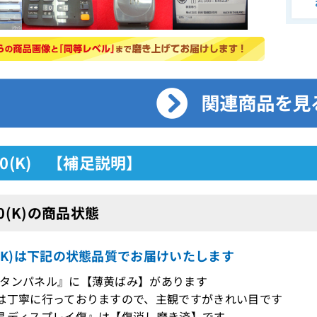
30(K) 【補足説明】
30(K)の商品状態
0(K)は下記の状態品質でお届けいたします
タンパネル』に【薄黄ばみ】があります
は丁寧に行っておりますので、主観ですがきれい目です
晶ディスプレイ傷』は【傷消し磨き済】です