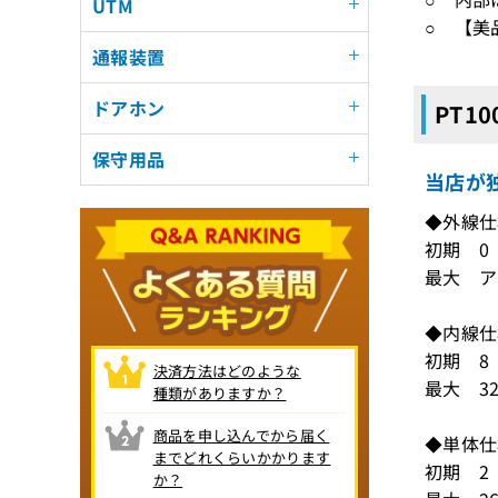
UTM
○ 【美
通報装置
ドアホン
PT1
保守用品
当店が独
◆外線
初期 0
最大 ア
◆内線
初期 8
決済方法はどのような
最大 3
種類がありますか？
商品を申し込んでから届く
◆単体
までどれくらいかかります
初期 2
か？