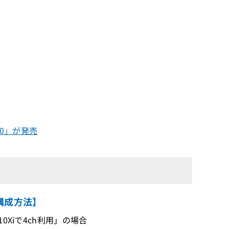
0」が発売
構成方法】
0Xiで4ch利用」の場合