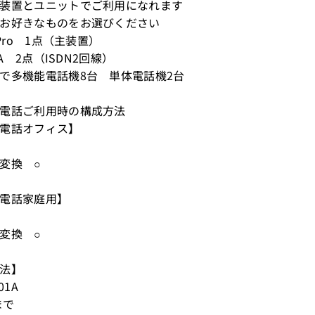
装置とユニットでご利用になれます
お好きなものをお選びください
0Pro 1点（主装置）
01A 2点（ISDN2回線）
で多機能電話機8台 単体電話機2台
電話ご利用時の構成方法
電話オフィス】
変換 ○
電話家庭用】
変換 ○
法】
01A
まで