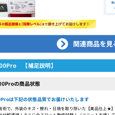
中
000Pro 【補足説明】
000Proの商品状態
00Proは下記の状態品質でお届けいたします
技術で、外装のキズ・擦れ・日焼を取り除いた【美品仕上★
は分解清掃！さらに全スロット動作試験！（ユニットを挿し