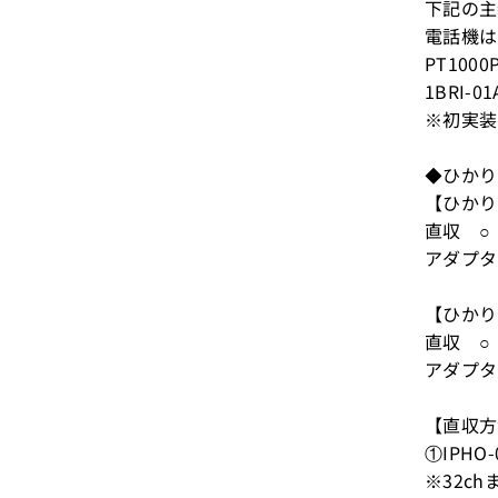
下記の主
電話機は
PT100
1BRI-
※初実装
◆ひかり
【ひかり
直収 ○
アダプタ
【ひかり
直収 ○
アダプタ
【直収方
①IPHO-
※32ch