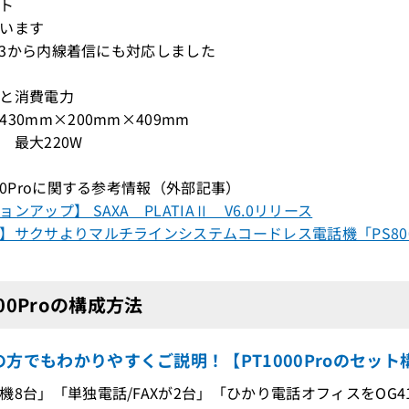
ート
います
1.13から内線着信にも対応しました
ズと消費電力
30mm×200mm×409mm
 最大220W
000Proに関する参考情報（外部記事）
ンアップ】 SAXA PLATIAⅡ V6.0リリース
】サクサよりマルチラインシステムコードレス電話機「PS80
000Proの構成方法
の方でもわかりやすくご説明！【PT1000Proのセット
機8台」「単独電話/FAXが2台」「ひかり電話オフィスをOG41