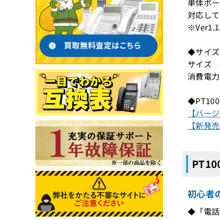
単体ポ
対応して
※Ver
◆サイ
サイズ 4
消費電力
◆PT1
【バージョ
【新発売
PT1
初心者
◆「電話