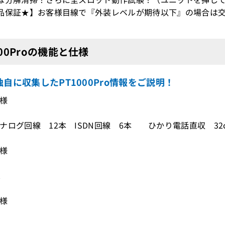
品保証★】お客様目線で『外装レベルが期待以下』の場合は交
000Proの機能と仕様
自に収集したPT1000Pro情報をご説明！
仕様
ナログ回線 12本 ISDN回線 6本 ひかり電話直収 32c
仕様
2
仕様