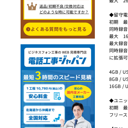
最大 2
返品/初期不良/交換対応は
どのような時に可能ですか？
◆留守
初期 最
よくある質問をもっと見る
同時録音
最大 1
最大録音
同時録音
に拡張可
4GB /
8GB /
16GB 
◆ユニ
初期 最
フリース