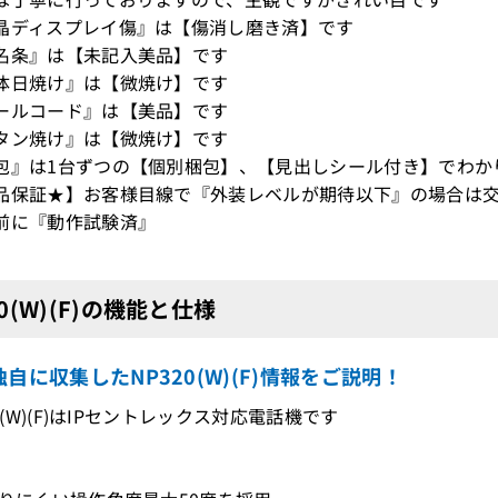
晶ディスプレイ傷』は【傷消し磨き済】です
名条』は【未記入美品】です
体日焼け』は【微焼け】です
ールコード』は【美品】です
タン焼け』は【微焼け】です
包』は1台ずつの【個別梱包】、【見出しシール付き】でわか
品保証★】お客様目線で『外装レベルが期待以下』の場合は交
前に『動作試験済』
20(W)(F)の機能と仕様
自に収集したNP320(W)(F)情報をご説明！
20(W)(F)はIPセントレックス対応電話機です