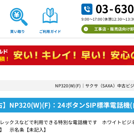
工事店・販売店向け卸
買い取り
ご利用ガイド
NP320(W)(F)｜サクサ（SAXA）中
】NP320(W)(F)：24ボタンSIP標準電話機(
トレックスなどで利用できる特別な電話機です ホワイトビジ
】 示名条【未記入】