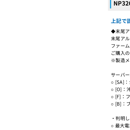
NP3
上記で説
◆末尾ア
末尾アル
ファーム
ご購入の
※製造メ
サーバー
○ [SA
○ [O]
○ [F]
○ [B]
・判明
○ 最大電