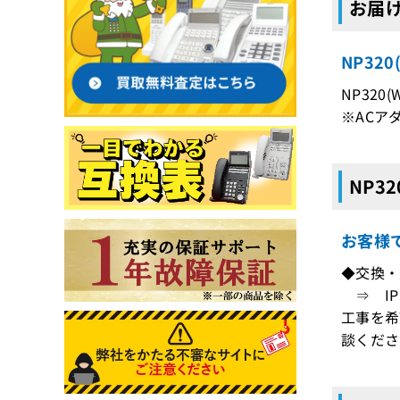
お届け
NP32
NP320
※ACア
NP3
お客様
◆交換・
⇒ IP
工事を希
談くださ