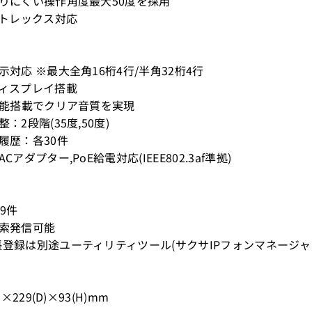
なりにくい操作角度最大50度を採用
セントレックス対応
表示対応 ※最大全角16桁4行/半角32桁4行
ディスプレイ搭載
S機能搭載でクリア音質を実現
整：2段階(35度,50度)
信履歴：各30件
ACアダプター,PoE給電対応(IEEE802.3af準拠)
99件
検索発信可能
帳登録は別途ユーティリティツール(サクサIPフォンマネージ
W)×229(D)×93(H)mm