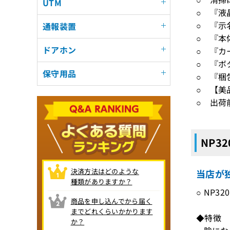
UTM
○ 『液
○ 『示
通報装置
○ 『本
ドアホン
○ 『カ
○ 『ボ
保守用品
○ 『梱
○ 【美
○ 出荷
NP3
決済方法はどのような
当店が独
種類がありますか？
○ NP3
商品を申し込んでから届く
までどれくらいかかります
◆特徴
か？