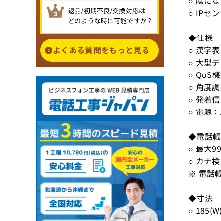
○ 陰に
返品/初期不良/交換対応は
○ IP
どのような時に可能ですか？
◆仕様
よくある質問をもっと見る
○ 漢字
○ 大型
○ Qo
○ 角度調
○ 発着
○ 電源：
◆電話帳
○ 最大9
○ カナ
※ 電話
◆寸法
○ 185(