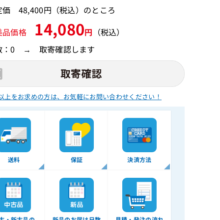
価 48,400円（税込）のところ
14,080
美品価格
円
（税込）
数：0 → 取寄確認します
以上をお求めの方は、
お気軽にお問い合わせください！
送料
保証
決済方法
古・新古品の
新品のお届け日数
見積・発注の流れ