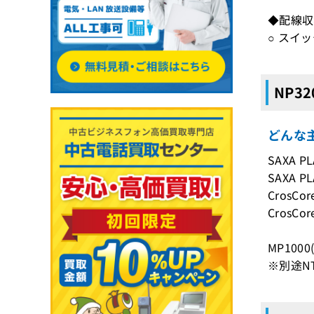
◆配線収
○ スイッ
NP3
どんな主
SAXA PL
SAXA PL
CrosCo
CrosCo
MP1000
※別途NT