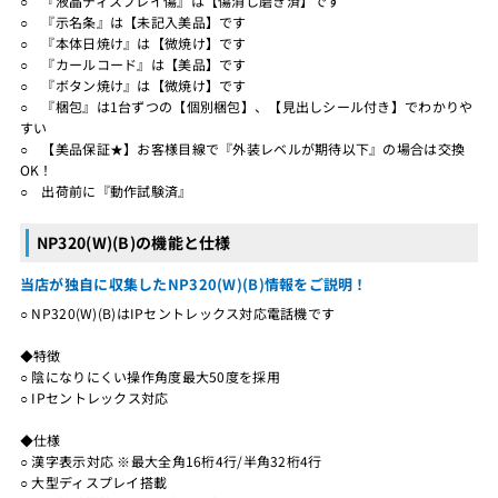
○ 『液晶ディスプレイ傷』は【傷消し磨き済】です
○ 『示名条』は【未記入美品】です
○ 『本体日焼け』は【微焼け】です
○ 『カールコード』は【美品】です
○ 『ボタン焼け』は【微焼け】です
○ 『梱包』は1台ずつの【個別梱包】、【見出しシール付き】でわかりや
すい
○ 【美品保証★】お客様目線で『外装レベルが期待以下』の場合は交換
OK！
○ 出荷前に『動作試験済』
NP320(W)(B)の機能と仕様
当店が独自に収集したNP320(W)(B)情報をご説明！
○ NP320(W)(B)はIPセントレックス対応電話機です
◆特徴
○ 陰になりにくい操作角度最大50度を採用
○ IPセントレックス対応
◆仕様
○ 漢字表示対応 ※最大全角16桁4行/半角32桁4行
○ 大型ディスプレイ搭載