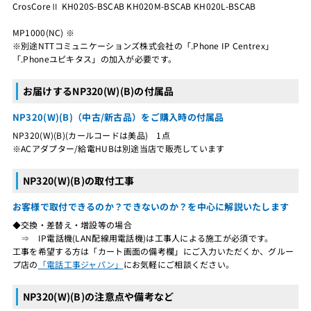
CrosCoreⅡ KH020S-BSCAB KH020M-BSCAB KH020L-BSCAB
MP1000(NC) ※
※別途NTTコミュニケーションズ株式会社の「.Phone IP Centrex」
「.Phoneユピキタス」の加入が必要です。
お届けするNP320(W)(B)の付属品
NP320(W)(B)（中古/新古品）をご購入時の付属品
NP320(W)(B)(カールコードは美品) 1点
※ACアダプター/給電HUBは別途当店で販売しています
NP320(W)(B)の取付工事
お客様で取付できるのか？できないのか？を中心に解説いたします
◆交換・差替え・増設等の場合
⇒ IP電話機(LAN配線用電話機)は工事人による施工が必須です。
工事を希望する方は「カート画面の備考欄」にご入力いただくか、グルー
プ店の
「電話工事ジャパン」
にお気軽にご相談ください。
NP320(W)(B)の注意点や備考など