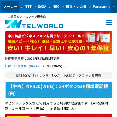
メーカー
NTT
SAXA
NEC
日立・ナカヨ
Panasonic
>
中古美品ビジネスフォン販売店
最終更新日時：2026年8月8日3時更新
TOP
サクサ（SAXA）
NP320(W)(B)
NP320(W)(B)｜サクサ（SAXA）中古ビジネスフォン販売店
【中古】NP320(W)(B)：24ボタンSIP標準電話機
(白)
IPセントレックスなどで利用できる特別な電話機です LAN配線対
応 カールコード【美品】 示名条【未記入】