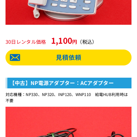
1,100
30日レンタル価格
円
（税込）
【中古】NP電源アダプター：ACアダプター
対応機種：NP330、NP320、INP120、WNP110 給電HUB利用時は
不要