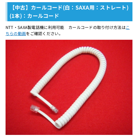
【中古】カールコード(白：SAXA用：ストレート)
(1本)：カールコード
NTT・SAXA製電話機に利用可能 カールコードの取り付け方法は
こ
ちらの動画
をご確認ください。