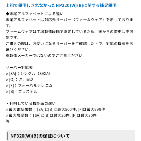
上記で説明しきれなかったNP320(W)(B)に関する補足説明
◆末尾アルファベットによる違い
末尾アルファベットは対応先サーバー（ファームウェア）を示しておりま
す。
ファームウェアは工場製造段階で決定しているため、後からの変更は不可
能です。
ご購入の際は、お使いになるサーバーをご確認した上で、対応の機器をお
選びください。
※製造メーカーではないのでご注意ください。
サーバー対応表
○ [SA]：シングル（SAXA）
○ [O]：沖、東芝
○ [F]：フォーバルテレコム
○ [B]：ブラステル
・判明している機能面の違い
○ 最大電話帳数： [SA]と[B]は最大500件, [F]は最大999件
○ 最大履歴数： [SA]と[B]は最大20件, [F]は最大30件
等
NP320(W)(B)の保証について