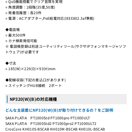
○ QoS機能搭載でクリア音質を実現
○ 角度調整：2段階(35度,50度)
○ 発着信履歴：各20件
○ 電源：ACアダプター,PoE給電対応(IEEE802.3af準拠)
◆電話帳
○ 最大500件
○ カナ検索発信可能
※ 電話帳登録は別途ユーティリティツール(サクサIPフォンマネージャソフ
トウェア)が必要です
◆寸法
○ 185(W)×229(D)×93(H)mm
◆配線収容(下記の差込口があります)
○ スイッチングHUB接続 2ポート
NP320(W)(B)の対応機種
どんな主装置にNP320(W)(B)が取り付けできるの？をご説明
SAXA PLATIA PT1000Std PT1000pro PT1000ULT
SAXA PLATIA PT1000Std2 PT1000pro2 PT1000ULT2
CrosCore KH010S-BSCAB KH010M-BSCAB KH010L-BSCAB