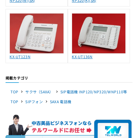
NP320(W)(SA)
NP320(K)(SA)
KX-UT123N
KX-UT136N
掲載カテゴリ
TOP
サクサ（SAXA）
SIP電話機 INP120/NP320/WNP110等
TOP
SIPフォン
SAXA 電話機