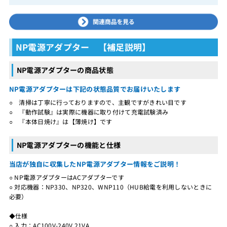
NP電源アダプター 【補足説明】
NP電源アダプターの商品状態
NP電源アダプターは下記の状態品質でお届けいたします
○ 清掃は丁寧に行っておりますので、主観ですがきれい目です
○ 『動作試験』は実際に機器に取り付けて充電試験済み
○ 『本体日焼け』は【薄焼け】です
NP電源アダプターの機能と仕様
当店が独自に収集したNP電源アダプター情報をご説明！
○ NP電源アダプターはACアダプターです
○ 対応機器：NP330、NP320、WNP110（HUB給電を利用しないときに
必要）
◆仕様
○ 入力：AC100V-240V 21VA