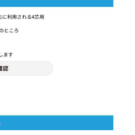
主に利用される4芯用
）のところ
します
品