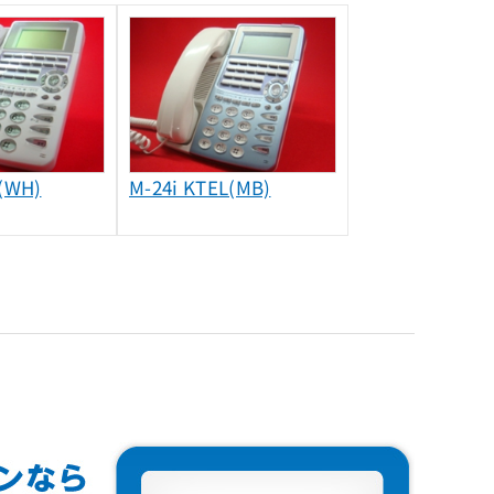
L(WH)
M-24i KTEL(MB)