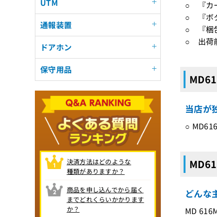
UTM
○ 『カ
○ 『ボ
通報装置
○ 『梱
○ 出荷
ドアホン
保守用品
MD6
当店が
○ MD
決済方法はどのような
MD6
種類がありますか？
商品を申し込んでから届く
どんな
までどれくらいかかります
か？
MD 616