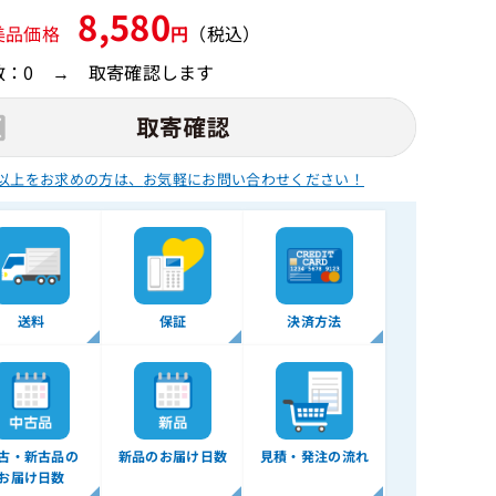
8,580
美品価格
円
（税込）
数：0 → 取寄確認します
以上をお求めの方は、
お気軽にお問い合わせください！
送料
保証
決済方法
古・新古品の
新品のお届け日数
見積・発注の流れ
お届け日数