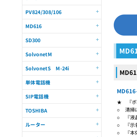
PV824/308/106
MD616
SD300
MD6
SolvonetM
SolvonetS M-24i
MD6
単体電話機
MD6
SIP電話機
★ 『ボ
○ 清掃
TOSHIBA
○ 『液
ルーター
○ 『示
○ 『本