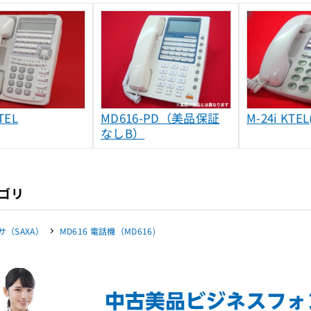
TEL
MD616-PD（美品保証
M-24i KTE
なしB）
ゴリ
サ（SAXA）
MD616 電話機（MD616)