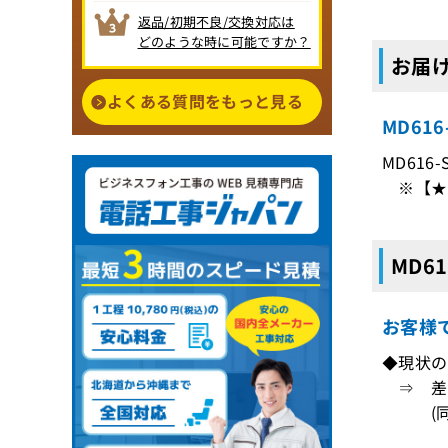
返品/初期不良/交換対応は
どのような時に可能ですか？
お届け
よくある質問をもっと見る
MD61
MD61
※【★
MD6
お客様
◆現状の
⇒ 差
(同一