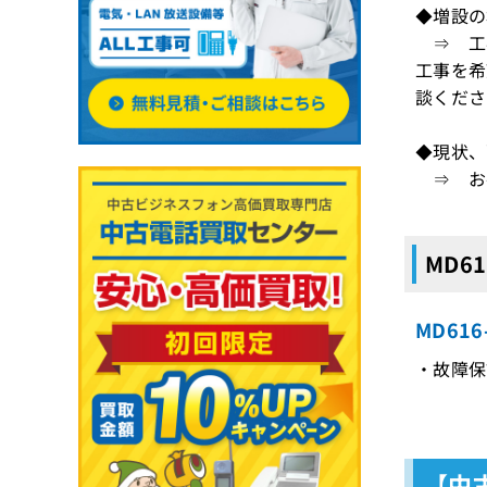
◆増設の
⇒ 工
工事を希
談くださ
◆現状、
⇒ お手
MD6
MD61
・故障保
【中古