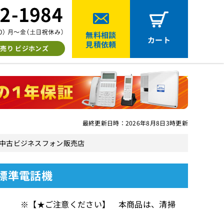
無料相談
カート
見積依頼
売り ビジホンズ
最終更新日時：2026年8月8日3時更新
A）中古ビジネスフォン販売店
ン標準電話機
】 ※【★ご注意ください】 本商品は、清掃