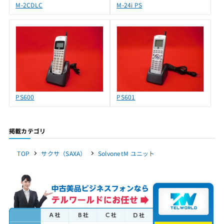
M-2CDLC
M-24i PS
PS600
PS601
掲載カテゴリ
TOP
サクサ（SAXA）
SolvonetM ユニット