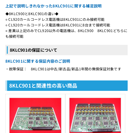
上記で説明しきれなかった8KLC901に関する補足説明
◆8KLC900と8KLC901の違い◆
○ CL920カールコードレス電話機は8KLC901にのみ接続可能
○ CL920カールコードレス電話機は8KLC901に8台まで接続可能
○ 差異は上記のみでCL920以外の電話機は、8KLC900 8KLC901どちらに
も接続可能
8KLC901の保証について
8KLC901に関する保証内容のご説明
・故障保証： 8KLC901は中古/新古品/新品1年間の無償保証対象です
8KLC901と関連性の高い商品