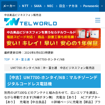
メーカー
NTT
SAXA
NEC
日立・ナカヨ
Panasonic
>
中古美品ビジネスフォン販売店
最終更新日時：2026年8月6日3時更新
TOP
沖・富士通
UM7700-ホンタイ/NB
UM7700-ホンタイ/NB｜沖・富士通 中古ビジネスフォン販売店
【中古】UM7700-ホンタイ/NB：マルチゾーンデ
ジタルコードレス電話機
別売のUF7100などのアンテナと組み合わせて、広いエリアを通話し
ながら移動できます(外線ボタン無) 充電台【あり】 ACアダプター
【あり】 充電池【中古良品】 ※詳細ページに充電池【新品】プラ