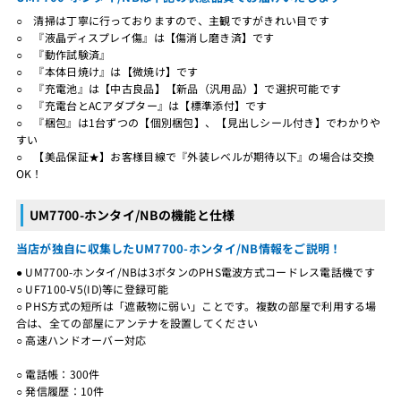
○ 清掃は丁寧に行っておりますので、主観ですがきれい目です
○ 『液晶ディスプレイ傷』は【傷消し磨き済】です
○ 『動作試験済』
○ 『本体日焼け』は【微焼け】です
○ 『充電池』は【中古良品】【新品（汎用品）】で選択可能です
○ 『充電台とACアダプター』は【標準添付】です
○ 『梱包』は1台ずつの【個別梱包】、【見出しシール付き】でわかりや
すい
○ 【美品保証★】お客様目線で『外装レベルが期待以下』の場合は交換
OK！
UM7700-ホンタイ/NBの機能と仕様
当店が独自に収集したUM7700-ホンタイ/NB情報をご説明！
● UM7700-ホンタイ/NBは3ボタンのPHS電波方式コードレス電話機です
○ UF7100-V5(ID)等に登録可能
○ PHS方式の短所は「遮蔽物に弱い」ことです。複数の部屋で利用する場
合は、全ての部屋にアンテナを設置してください
○ 高速ハンドオーバー対応
○ 電話帳：300件
○ 発信履歴：10件