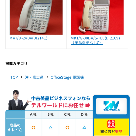
MKT/U-24DK(DI2141)
MKT/G-30DK/S-TEL(DI2169)
（美品保証なしC）
掲載カテゴリ
TOP
沖・富士通
OfficeStage 電話機