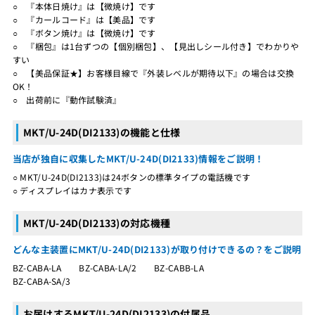
○ 『本体日焼け』は【微焼け】です
○ 『カールコード』は【美品】です
○ 『ボタン焼け』は【微焼け】です
○ 『梱包』は1台ずつの【個別梱包】、【見出しシール付き】でわかりや
すい
○ 【美品保証★】お客様目線で『外装レベルが期待以下』の場合は交換
OK！
○ 出荷前に『動作試験済』
MKT/U-24D(DI2133)の機能と仕様
当店が独自に収集したMKT/U-24D(DI2133)情報をご説明！
○ MKT/U-24D(DI2133)は24ボタンの標準タイプの電話機です
○ ディスプレイはカナ表示です
MKT/U-24D(DI2133)の対応機種
どんな主装置にMKT/U-24D(DI2133)が取り付けできるの？をご説明
BZ-CABA-LA BZ-CABA-LA/2 BZ-CABB-LA
BZ-CABA-SA/3
お届けするMKT/U-24D(DI2133)の付属品