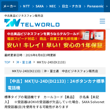
メーカー
NTT
SAXA
NEC
日立・ナカヨ
Panasonic
>
中古美品ビジネスフォン販売店
最終更新日時：2026年8月8日3時更新
TOP
沖・富士通
MKT/U-24D(DI2133)
MKT/U-24D(DI2133)｜沖・富士通 中古ビジネスフォン販売店
【中古】MKT/U-24D(DI2133)：24ボタンカナ標準
電話機
標準タイプの電話機です カールコード【美品】 示名条【未記
入】 ※受話器はOKIの受話器が欠品していた場合、SAXA Solvonet
用受話器(白)を使用をする可能性があります