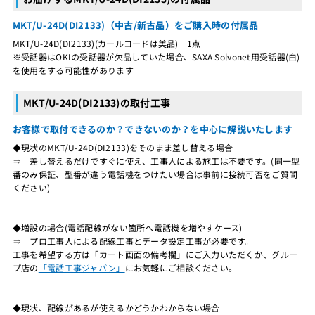
MKT/U-24D(DI2133)（中古/新古品）をご購入時の付属品
MKT/U-24D(DI2133)(カールコードは美品) 1点
※受話器はOKIの受話器が欠品していた場合、SAXA Solvonet用受話器(白)
を使用をする可能性があります
MKT/U-24D(DI2133)の取付工事
お客様で取付できるのか？できないのか？を中心に解説いたします
◆現状のMKT/U-24D(DI2133)をそのまま差し替える場合
⇒ 差し替えるだけですぐに使え、工事人による施工は不要です。(同一型
番のみ保証、型番が違う電話機をつけたい場合は事前に接続可否をご質問
ください)
◆増設の場合(電話配線がない箇所へ電話機を増やすケース)
⇒ プロ工事人による配線工事とデータ設定工事が必要です。
工事を希望する方は「カート画面の備考欄」にご入力いただくか、グルー
プ店の
「電話工事ジャパン」
にお気軽にご相談ください。
◆現状、配線があるが使えるかどうかわからない場合