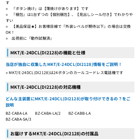
す
○ 『ボタン焼け』は【薄焼けがあります】です
○ 『梱包』は1台ずつの【個別梱包】、【見出しシール付き】でわかりや
すい
○ 【美品保証★】お客様目線で『外装レベルが期待以下』の場合は交換
OK！
○ 出荷前に『動作試験済』
MKT/E-24DCL(DI2128)の機能と仕様
当店が独自に収集したMKT/E-24DCL(DI2128)情報をご説明！
○ MKT/E-24DCL(DI2128)は24ボタンのカールコードレス電話機です
MKT/E-24DCL(DI2128)の対応機種
どんな主装置にMKT/E-24DCL(DI2128)が取り付けできるの？をご
説明
BZ-CABA-LA BZ-CABA-LA/2 BZ-CABB-LA
BZ-CABA-SA/3
お届けするMKT/E-24DCL(DI2128)の付属品