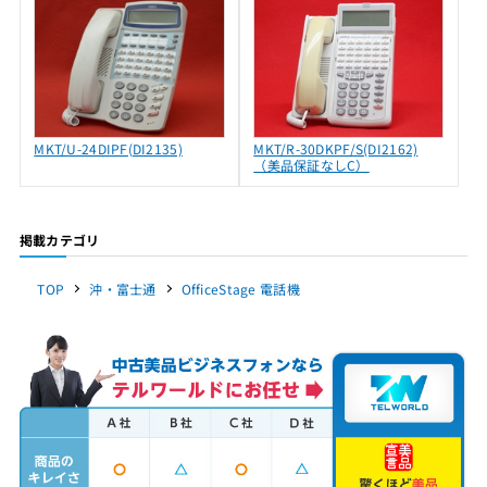
MKT/U-24DIPF(DI2135)
MKT/R-30DKPF/S(DI2162)
（美品保証なしC）
掲載カテゴリ
TOP
沖・富士通
OfficeStage 電話機