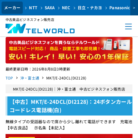
メーカー
NTT
SAXA
NEC
日立・ナカヨ
Panasonic
>
中古美品ビジネスフォン販売店
最終更新日時：2026年8月8日3時更新
TOP
沖・富士通
MKT/E-24DCL(DI2128)
MKT/E-24DCL(DI2128)｜沖・富士通 中古ビジネスフォン販売店
【中古】MKT/E-24DCL(DI2128)：24ボタンカール
コードレス電話機(白)
無線タイプの受話器なので席から少し離れて電話ができます 充電池
【中古良品】 示名条【未記入】