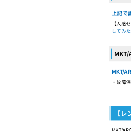
上記で説
【人感セ
してみ
MKT
MKT/
・故障保
【レン
MKT/