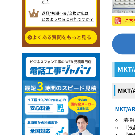
か？
返品/初期不良/交換対応は
どのような時に可能ですか？
よくある質問をもっと見る
MKT
MKT
MKT/
○ 清掃
○ 『液
○ 『示