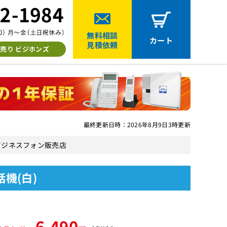
無料相談
カート
見積依頼
売り ビジホンズ
最終更新日時：2026年8月9日3時更新
中古ビジネスフォン販売店
話機(白)
6,490