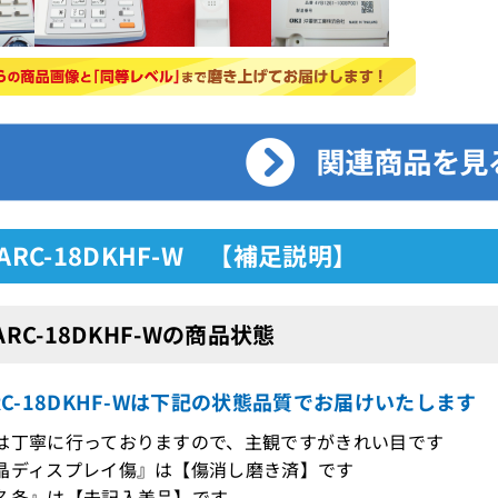
/ARC-18DKHF-W 【補足説明】
/ARC-18DKHF-Wの商品状態
ARC-18DKHF-Wは下記の状態品質でお届けいたします
は丁寧に行っておりますので、主観ですがきれい目です
晶ディスプレイ傷』は【傷消し磨き済】です
名条』は【未記入美品】です