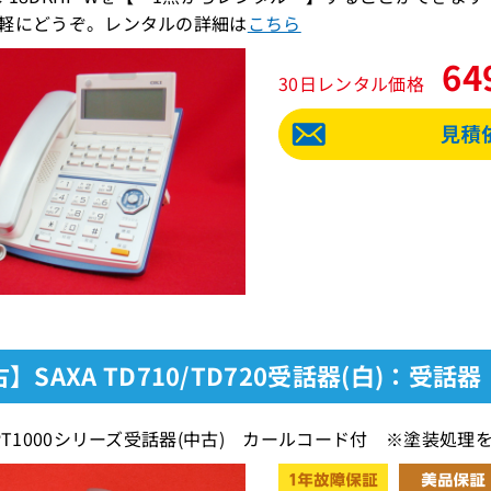
軽にどうぞ。レンタルの詳細は
こちら
64
30日レンタル価格
】SAXA TD710/TD720受話器(白)：受話器
 PT1000シリーズ受話器(中古) カールコード付 ※塗装