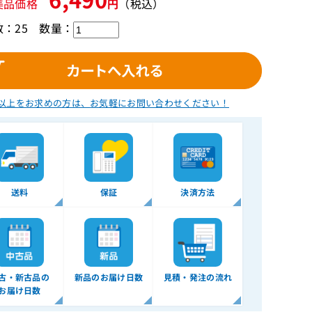
美品価格
円
（税込）
：25
数量：
以上をお求めの方は、
お気軽にお問い合わせください！
送料
保証
決済方法
古・新古品の
新品のお届け日数
見積・発注の流れ
お届け日数