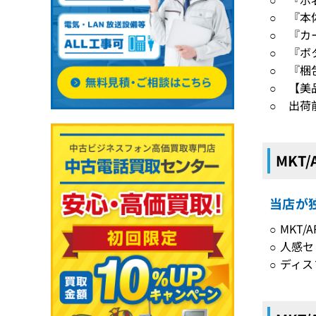
○ 『本
○ 『カ
○ 『ボ
○ 『梱
○ 【美
○ 出荷
MKT
当店が独
○ MKT
○ 人感
○ ディ