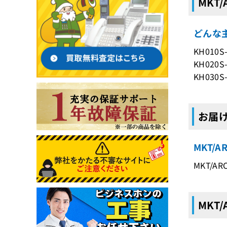
MKT
どんな主
KH010S
KH020S
KH030S
お届け
MKT/
MKT/A
MKT