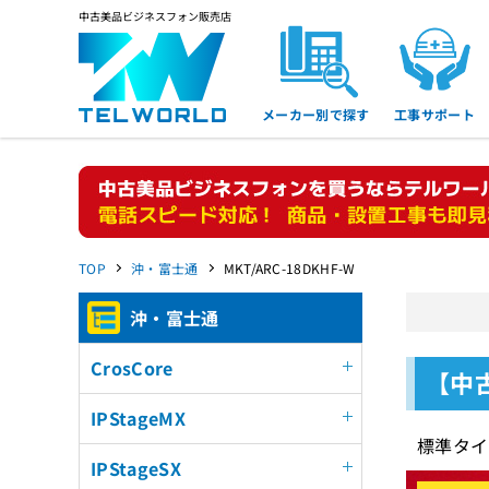
中古美品ビジネスフォン販売店
メーカー別で探す
工事サポート
TOP
沖・富士通
MKT/ARC-18DKHF-W
沖・富士通
CrosCore
【中古
IPStageMX
標準タイ
IPStageSX