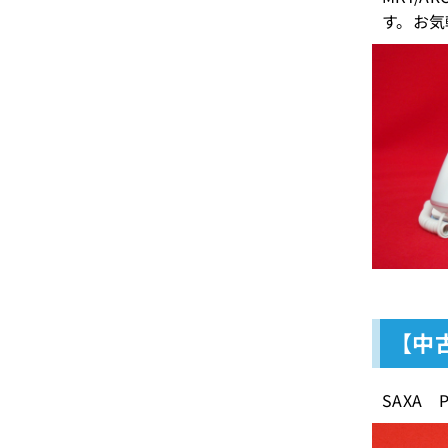
す。お気
【中古
SAXA