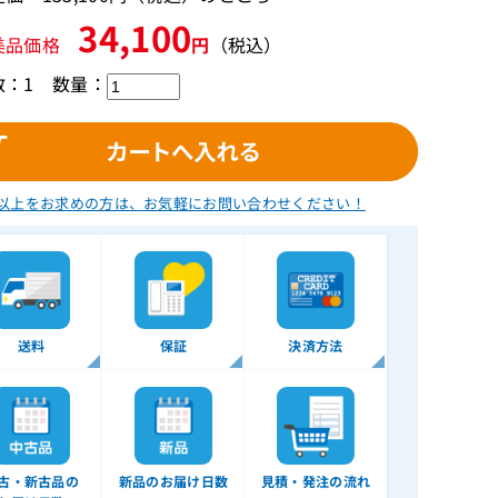
34,100
美品価格
円
（税込）
数：1
数量：
以上をお求めの方は、
お気軽にお問い合わせください！
送料
保証
決済方法
古・新古品の
新品のお届け日数
見積・発注の流れ