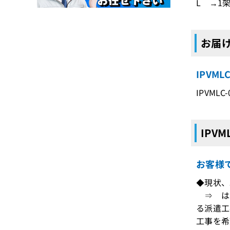
L →1架
お届け
IPVM
IPVMLC
IPV
お客様
◆現状、
⇒ はい
る派遣工
工事を希