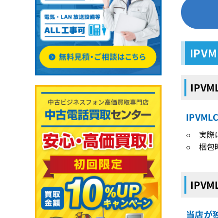
IPV
IPV
IPVM
○ 実際
○ 梱包
IPV
当店が独