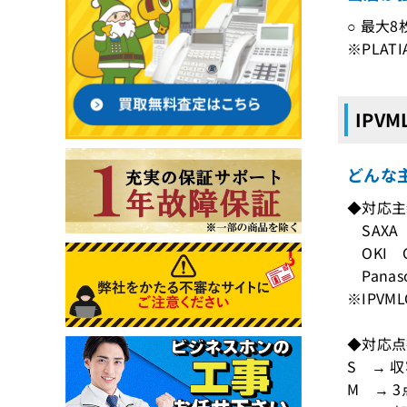
○ 最大8
※PLA
IPV
どんな主
◆対応主
SAXA 
OKI C
Panaso
※IPV
◆対応点
S → 
M → 3