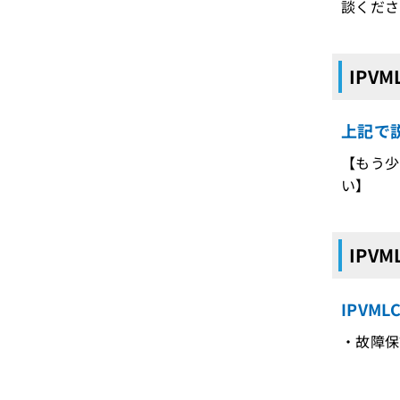
談くださ
IPV
上記で説
【もう少
い】
IPV
IPVM
・故障保