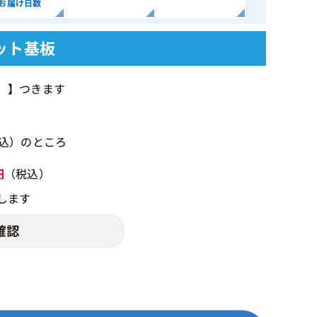
お届け日数
ニット基板
間 】つきます
税込）のところ
円
（税込）
します