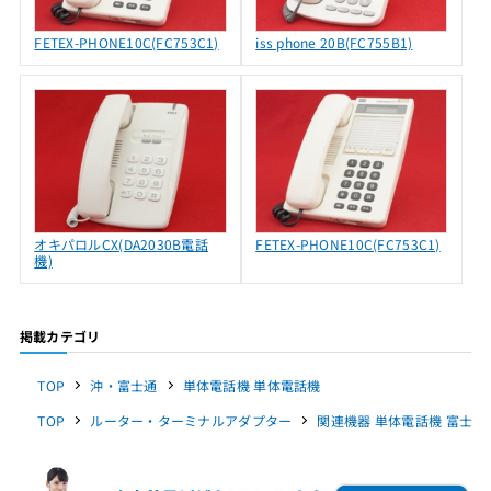
FETEX-PHONE10C(FC753C1)
iss phone 20B(FC755B1)
オキパロルCX(DA2030B電話
FETEX-PHONE10C(FC753C1)
機)
掲載カテゴリ
TOP
沖・富士通
単体電話機 単体電話機
TOP
ルーター・ターミナルアダプター
関連機器 単体電話機 富士通