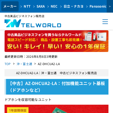
メーカー
NTT
SAXA
NEC
日立・ナカヨ
Panasonic
>
中古美品ビジネスフォン販売店
最終更新日時：2026年8月8日3時更新
TOP
沖・富士通
AZ-DHCUA2-LA
AZ-DHCUA2-LA｜沖・富士通 中古ビジネスフォン販売店
【中古】AZ-DHCUA2-LA：付加機能ユニット基板
（ドアホンなど）
ドアホンを収容可能なユニット