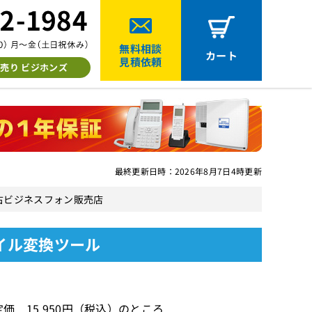
無料相談
カート
見積依頼
売り ビジホンズ
最終更新日時：2026年8月7日4時更新
古ビジネスフォン販売店
イル変換ツール
価 15,950円（税込）のところ