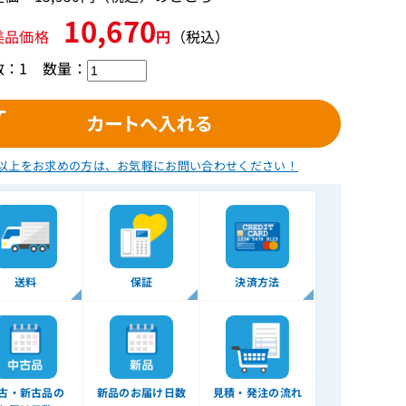
10,670
美品価格
円
（税込）
数：1
数量：
以上をお求めの方は、
お気軽にお問い合わせください！
送料
保証
決済方法
古・新古品の
新品のお届け日数
見積・発注の流れ