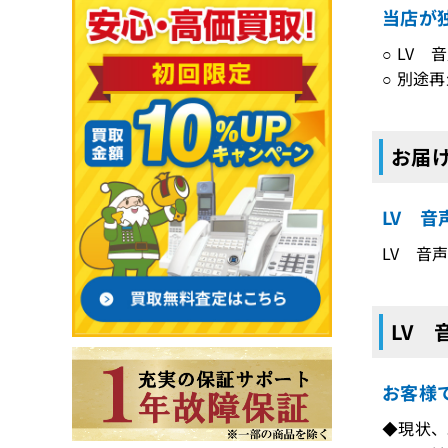
当店が
○ LV
○ 別途
お届
LV 
LV 音
LV
お客様
◆現状、