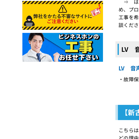
⇒ はい
め、プロ
工事を希
談くださ
LV
LV 
・故障保
【新
こちらは
どの理由