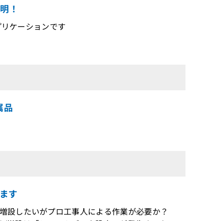
説明！
アプリケーションです
属品
ます
/増設したいがプロ工事人による作業が必要か？