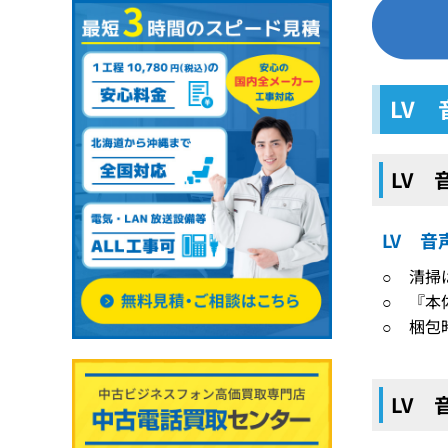
LV
LV
LV 
○ 清掃
○ 『本
○ 梱包
LV