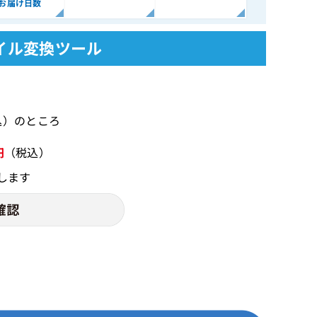
お届け日数
イル変換ツール
税込）のところ
円
（税込）
します