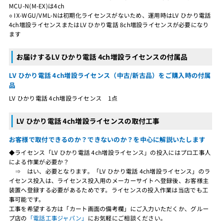
MCU-N(M-EX)は4ch
○ IX-WGU/VML-Nは初期化ライセンスがないため、運用時はLV ひかり電話
4ch増設ライセンスまたはLV ひかり電話 8ch増設ライセンスが必要になり
ます
お届けするLV ひかり電話 4ch増設ライセンスの付属品
LV ひかり電話 4ch増設ライセンス（中古/新古品）をご購入時の付属
品
LV ひかり電話 4ch増設ライセンス 1点
LV ひかり電話 4ch増設ライセンスの取付工事
お客様で取付できるのか？できないのか？を中心に解説いたします
◆ライセンス「LV ひかり電話 4ch増設ライセンス」の投入にはプロ工事人
による作業が必要か？
⇒ はい、必要となります。「LV ひかり電話 4ch増設ライセンス」のラ
イセンス投入は、ライセンス投入用のメーカーサイトへ登録後、お客様主
装置へ登録する必要があるためです。ライセンスの投入作業は当店でも工
事可能です。
工事を希望する方は「カート画面の備考欄」にご入力いただくか、グルー
プ店の
「電話工事ジャパン」
にお気軽にご相談ください。