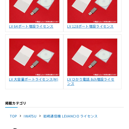
LV 64ポート増設ライセンス
LV 128ポート増設ライセンス
LV 大容量ポートライセンス(M)
LV ひかり電話 8ch増設ライセ
ンス
掲載カテゴリ
TOP
IWATSU
岩崎通信機 LEVANCIO ライセンス