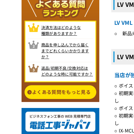
LV 
LV V
決済方法はどのような
○ 新品
種類がありますか？
商品を申し込んでから届く
までどれくらいかかります
LV 
か？
返品/初期不良/交換対応は
当店が独
どのような時に可能ですか？
○ ボイ
よくある質問をもっと見る
○ 初期実装
し
○ ボイ
○ 初期実装
し
○ IX-