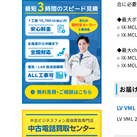
合に必要
◆最大ボ
○ IX-MC
○ IX-MC
◆最大ch
○ IX-MC
○ IX-MC
お届け
LV V
LV VM