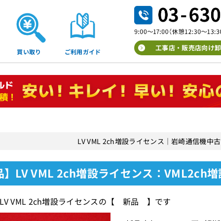
工事店・販売店向け卸
買い取り
ご利用ガイド
LV VML 2ch増設ライセンス｜岩崎通信機
】LV VML 2ch増設ライセンス：VML2c
LV VML 2ch増設ライセンスの【 新品 】です