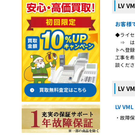
LV 
お客様
◆ライセ
⇒ はい
トへ登録
工事を希
談くださ
LV 
LV V
・故障保