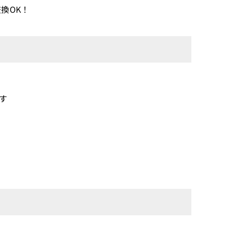
換OK！
です