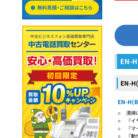
EN-
EN-
EN-H
○ 清掃
○ 『イ
○ 『マ
○ 『動