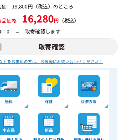
価 19,800円（税込）のところ
16,280
美品価格
円
（税込）
数：0 → 取寄確認します
以上をお求めの方は、
お気軽にお問い合わせください！
送料
保証
決済方法
古・新古品の
新品のお届け日数
見積・発注の流れ