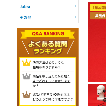
Jabra
その他
決済方法はどのような
種類がありますか？
商品を申し込んでから届く
までどれくらいかかります
か？
返品/初期不良/交換対応は
どのような時に可能ですか？