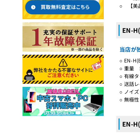
○ 【美
EN-
当店が独
○ EN
○ 重量 
○ 有線
○ 送話
○ ノイ
○ 無極
EN-