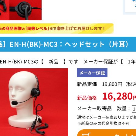
】EN-H(BK)-MC3：ヘッドセット（片耳）
EN-H(BK)-MC3の【 新品 】です メーカー保証が【 1
新品定価 19,800円（
16,280
新品価格
メーカー取寄品
数量：
通常はメーカー在庫ありますが
※新品のみの代金引換は不可