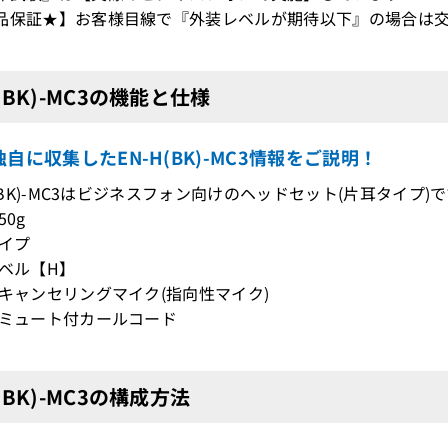
品保証★】お客様目線で『外装レベルが期待以下』の場合は交
H(BK)-MC3の機能と仕様
自に収集したEN-H(BK)-MC3情報をご説明！
-H(BK)-MC3はビジネスフォン向けのヘッドセット(片耳タイプ)
50g
タイプ
レベル【H】
ズキャンセリングマイク(指向性マイク)
性ミュート付カールコード
H(BK)-MC3の構成方法