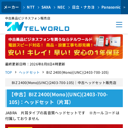
メーカー
NTT
SAXA
NEC
日立・ナカヨ
Panasonic
>
中古美品ビジネスフォン販売店
最終更新日時：2026年8月8日4時更新
TOP
ヘッドセット
BIZ 2400(Mono)(UNC)(2403-700-105)
BIZ 2400(Mono)(UNC)(2403-700-105)｜中古ヘッドセット販売店
【中古】BIZ 2400(Mono)(UNC)(2403-700-
105)：ヘッドセット（片耳）
JABRA 片耳タイプの高音質へッドセットです ※カールコードは
付属しておりません