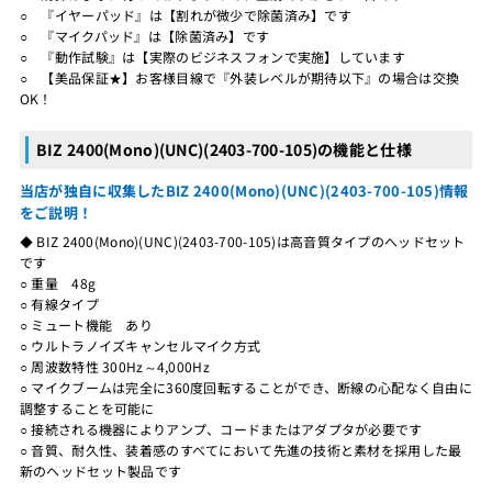
○ 『イヤーパッド』は【割れが微少で除菌済み】です
○ 『マイクパッド』は【除菌済み】です
○ 『動作試験』は【実際のビジネスフォンで実施】しています
○ 【美品保証★】お客様目線で『外装レベルが期待以下』の場合は交換
OK！
BIZ 2400(Mono)(UNC)(2403-700-105)の機能と仕様
当店が独自に収集したBIZ 2400(Mono)(UNC)(2403-700-105)情報
をご説明！
◆ BIZ 2400(Mono)(UNC)(2403-700-105)は高音質タイプのへッドセット
です
○ 重量 48g
○ 有線タイプ
○ ミュート機能 あり
○ ウルトラノイズキャンセルマイク方式
○ 周波数特性 300Hz～4,000Hz
○ マイクブームは完全に360度回転することができ、断線の心配なく自由に
調整することを可能に
○ 接続される機器によりアンプ、コードまたはアダプタが必要です
○ 音質、耐久性、装着感のすべてにおいて先進の技術と素材を採用した最
新のヘッドセット製品です